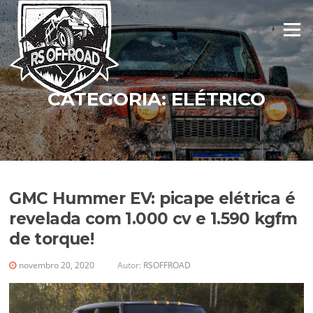
Pular
para
Menu
o
conteúdo
CATEGORIA:
ELÉTRICO
GMC Hummer EV: picape elétrica é
revelada com 1.000 cv e 1.590 kgfm
de torque!
novembro 20, 2020
Autor:
RSOFFROAD