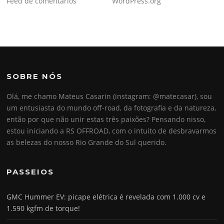
Feed de comentários
WordPress.org
SOBRE NÓS
Olá, me chamo Mateus Casarin (instagram: @matecasar), sou
um entusiasta do mundo off-road, da fotografia e da natureza,
então por que não unir estas três paixões? Pensando nisso,
estou iniciando a RS OFFROAD, com o intuito de desbravarmos
as belezas do nosso Rio Grande do Sul querido.
PASSEIOS
GMC Hummer EV: picape elétrica é revelada com 1.000 cv e
1.590 kgfm de torque!